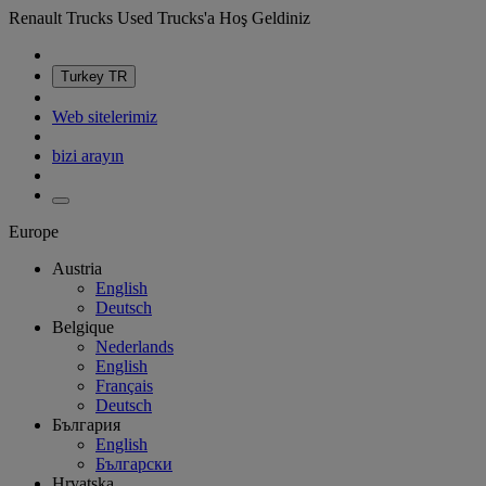
Renault Trucks Used Trucks'a Hoş Geldiniz
Turkey
TR
Web sitelerimiz
bizi arayın
Europe
Austria
English
Deutsch
Belgique
Nederlands
English
Français
Deutsch
България
English
Български
Hrvatska