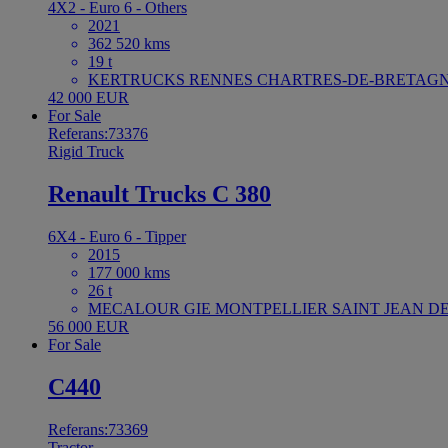
4X2 - Euro 6 - Others
2021
362 520 kms
19 t
KERTRUCKS RENNES CHARTRES-DE-BRETAGNE
42 000 EUR
For Sale
Referans:73376
Rigid Truck
Renault Trucks C 380
6X4 - Euro 6 - Tipper
2015
177 000 kms
26 t
MECALOUR GIE MONTPELLIER SAINT JEAN DE 
56 000 EUR
For Sale
C440
Referans:73369
Tractor