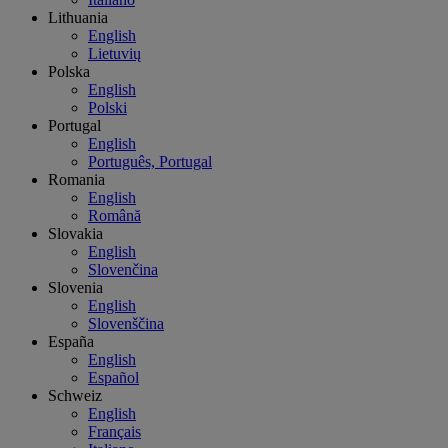
Lithuania
English
Lietuvių
Polska
English
Polski
Portugal
English
Português, Portugal
Romania
English
Română
Slovakia
English
Slovenčina
Slovenia
English
Slovenščina
España
English
Español
Schweiz
English
Français