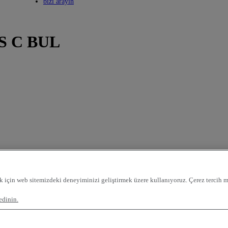
Toggle submenu
bizi arayın
S C BUL
k için web sitemizdeki deneyiminizi geliştirmek üzere kullanıyoruz. Çerez tercih me
edinin.