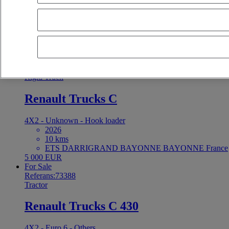
en son teklifler
en eski teklifler
ilk tescil - azalan
ilk tescil - artan
kilom
For Sale
CAISSON NEUF DISPO
Referans:73391
Rigid Truck
Renault Trucks C
4X2 - Unknown - Hook loader
2026
10 kms
ETS DARRIGRAND BAYONNE BAYONNE France
5 000 EUR
For Sale
Referans:73388
Tractor
Renault Trucks C 430
4X2 - Euro 6 - Others