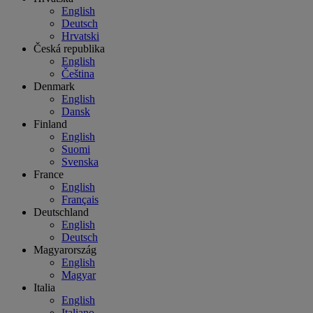
English
Deutsch
Hrvatski
Česká republika
English
Čeština
Denmark
English
Dansk
Finland
English
Suomi
Svenska
France
English
Français
Deutschland
English
Deutsch
Magyarország
English
Magyar
Italia
English
Italiano