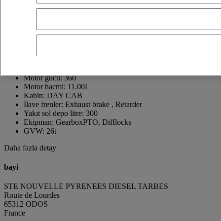
France
05 62 34 16 41
MAEL GOUTAUDIER
FR
Telefon numarasını göster
0673882926
Whatsapp kullanarak iletişim kurun
Bir mesaj gönder
İlk tescil tarihi:
11/06/2004
Motor gücü:
360
Motor hacmi:
11.00L
Kabin:
DAY CAB
İlave frenler:
Exhaust brake , Retarder
Yakıt sol depo litre:
300
Ekipman:
GearboxPTO, Difflocks
GVW:
26t
Daha fazla detay
bayi
STE NOUVELLE PYRENEES DIESEL TARBES
Route de Lourdes
65312 ODOS
France