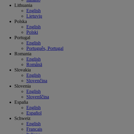
Lithuania
English
Lietuvių
Polska
English
Polski
Portugal
English
Português, Portugal
Romania
English
Română
Slovakia
English
Slovenčina
Slovenia
English
Slovenščina
España
English
Español
Schweiz
English
Français