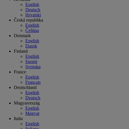
English
Deutsch
Hrvatski
Česká republika
English
Čeština
Denmark
English
Dansk
Finland
English
Suomi
Svenska
France
English
Français
Deutschland
English
Deutsch
Magyarország
English
Magyar
Italia
English
Italiano