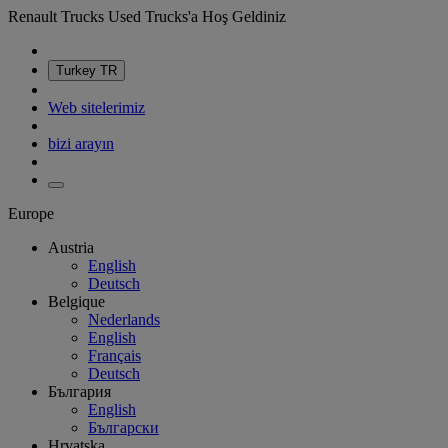
Renault Trucks Used Trucks'a Hoş Geldiniz
Turkey
TR
Web sitelerimiz
bizi arayın
Europe
Austria
English
Deutsch
Belgique
Nederlands
English
Français
Deutsch
България
English
Български
Hrvatska