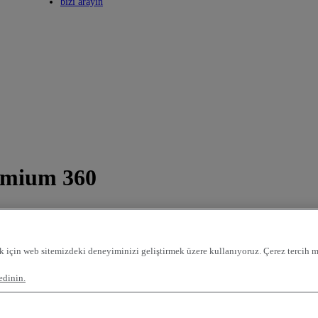
Toggle submenu
bizi arayın
emium 360
k için web sitemizdeki deneyiminizi geliştirmek üzere kullanıyoruz. Çerez tercih me
edinin.