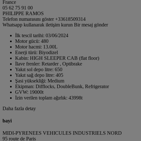
France
05 62 75 91 00
PHILIPPE RAMOS
Telefon numarasını göster
+33618509314
Whatsapp kullanarak iletişim kurun
Bir mesaj gönder
İlk tescil tarihi:
03/06/2024
Motor gücü:
480
Motor hacmi:
13.00L
Enerji türü:
Biyodizel
Kabin:
HIGH SLEEPER CAB (flat floor)
İlave frenler:
Retarder , Optibrake
Yakıt sol depo litre:
650
Yakıt sağ depo litre:
405
Şasi yüksekliği:
Medium
Ekipman:
Difflocks, DoubleBunk, Refrigerator
GVW:
19000t
İzin verilen toplam ağırlık:
43998t
Daha fazla detay
bayi
MIDI-PYRENEES VEHICULES INDUSTRIELS NORD
95 route de Paris