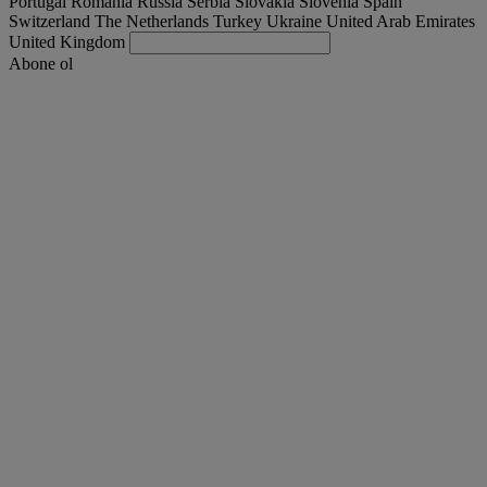
Portugal
Romania
Russia
Serbia
Slovakia
Slovenia
Spain
Switzerland
The Netherlands
Turkey
Ukraine
United Arab Emirates
United Kingdom
Abone ol
Turkey
Türkçe
Kamyonunu bul
Togg
Teklifleri
Togg
Used Trucks by Renault Trucks
Togg
Web sitelerimiz
bizi arayın