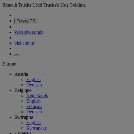
Renault Trucks Used Trucks'a Hoş Geldiniz
Turkey
TR
Web sitelerimiz
bizi arayın
Europe
Austria
English
Deutsch
Belgique
Nederlands
English
Français
Deutsch
България
English
Български
Hrvatska