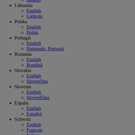
Lithuania
English
Lietuvių
Polska
English
Polski
Portugal
English
Português, Portugal
Romania
English
Română
Slovakia
English
Slovenčina
Slovenia
English
Slovenščina
España
English
Español
Schweiz
English
Français