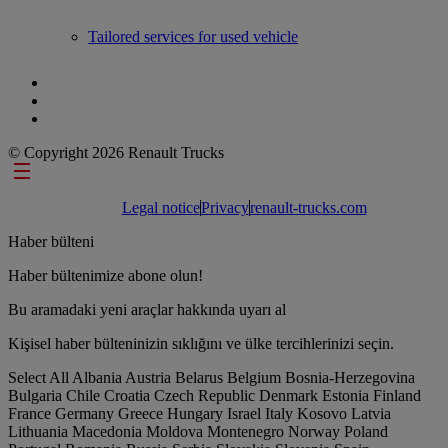
Tailored services for used vehicle
© Copyright 2026 Renault Trucks
Footer links
Legal notice
Privacy
renault-trucks.com
Haber bülteni
Haber bültenimize abone olun!
Bu aramadaki yeni araçlar hakkında uyarı al
Kişisel haber bülteninizin sıklığını ve ülke tercihlerinizi seçin.
Select All
Albania
Austria
Belarus
Belgium
Bosnia-Herzegovina
Bulgaria
Chile
Croatia
Czech Republic
Denmark
Estonia
Finland
France
Germany
Greece
Hungary
Israel
Italy
Kosovo
Latvia
Lithuania
Macedonia
Moldova
Montenegro
Norway
Poland