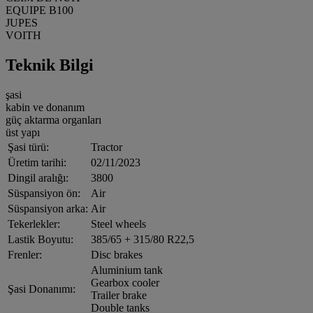
EQUIPE B100
JUPES
VOITH
Teknik Bilgi
şasi
kabin ve donanım
güç aktarma organları
üst yapı
Şasi türü:
Tractor
Üretim tarihi:
02/11/2023
Dingil aralığı:
3800
Süspansiyon ön:
Air
Süspansiyon arka:
Air
Tekerlekler:
Steel wheels
Lastik Boyutu:
385/65 + 315/80 R22,5
Frenler:
Disc brakes
Aluminium tank
Gearbox cooler
Şasi Donanımı:
Trailer brake
Double tanks