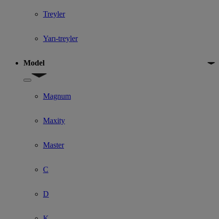
Treyler
Yarı-treyler
Model
Show submenu for Model
Magnum
Maxity
Master
C
D
K