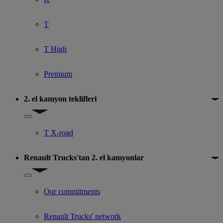
T
T High
Premium
2. el kamyon teklifleri
Show submenu for 2. el kamyon teklifleri
T X-road
Renault Trucks'tan 2. el kamyonlar
Show submenu for Renault Trucks'tan 2. el kamyonlar
Our commitments
Renault Trucks' network