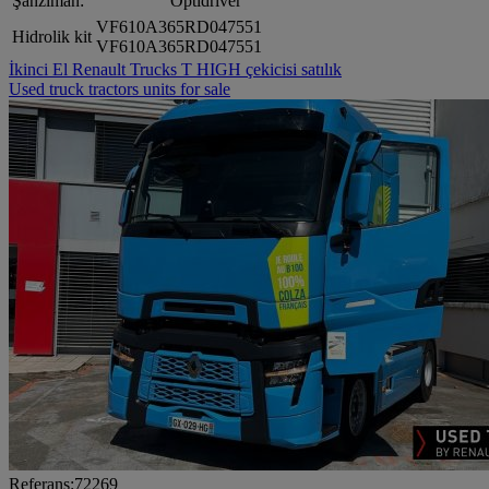
Şanzıman:
Optidriver
VF610A365RD047551
Hidrolik kit
VF610A365RD047551
İkinci El Renault Trucks T HIGH çekicisi satılık
Used truck tractors units for sale
Referans:72269