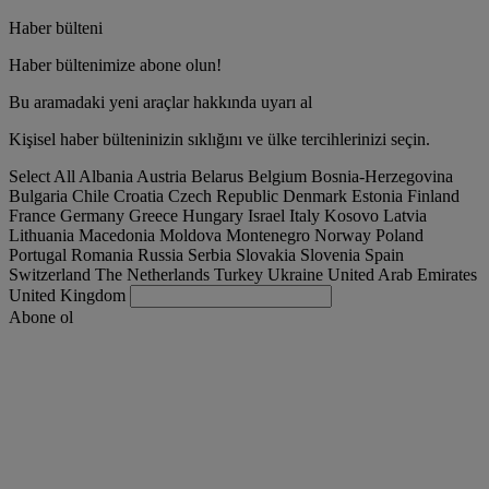
Haber bülteni
Haber bültenimize abone olun!
Bu aramadaki yeni araçlar hakkında uyarı al
Kişisel haber bülteninizin sıklığını ve ülke tercihlerinizi seçin.
Select All
Albania
Austria
Belarus
Belgium
Bosnia-Herzegovina
Bulgaria
Chile
Croatia
Czech Republic
Denmark
Estonia
Finland
France
Germany
Greece
Hungary
Israel
Italy
Kosovo
Latvia
Lithuania
Macedonia
Moldova
Montenegro
Norway
Poland
Portugal
Romania
Russia
Serbia
Slovakia
Slovenia
Spain
Switzerland
The Netherlands
Turkey
Ukraine
United Arab Emirates
United Kingdom
Abone ol
Turkey
Türkçe
Kamyonunu bul
Togg
Teklifleri
Togg
Used Trucks by Renault Trucks
Togg