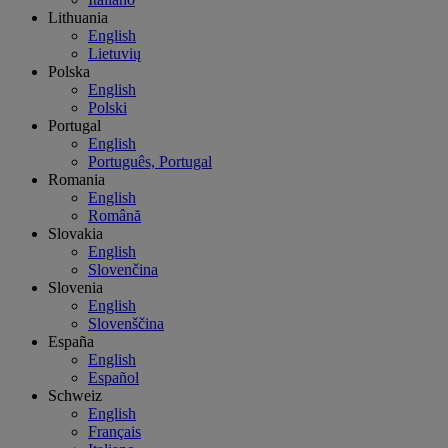
Lithuania
English
Lietuvių
Polska
English
Polski
Portugal
English
Português, Portugal
Romania
English
Română
Slovakia
English
Slovenčina
Slovenia
English
Slovenščina
España
English
Español
Schweiz
English
Français