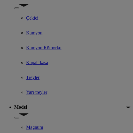
Show submenu for 2. el kamyon kategorisi
Çekici
Kamyon
Kamyon Römorku
Kapalı kasa
Treyler
Yarı-treyler
Model
Show submenu for Model
Magnum