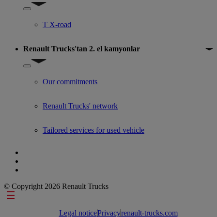
Show submenu for 2. el kamyon teklifleri
T X-road
Renault Trucks'tan 2. el kamyonlar
Show submenu for Renault Trucks'tan 2. el kamyonlar
Our commitments
Renault Trucks' network
Tailored services for used vehicle
© Copyright 2026 Renault Trucks
Footer links
Legal notice
Privacy
renault-trucks.com