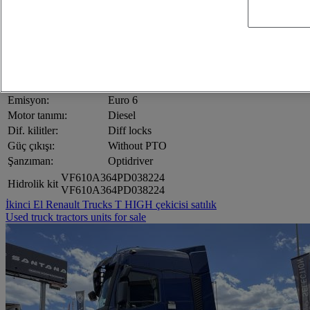
Extra thick cab insulation
FMS gateway
Refrigerator
Sunvisor
Kabin dış:
Roof spoiler
Ön dingil kapasitesi:
8.00
Arka dingil kapasitesi:
13.00
Emisyon:
Euro 6
Motor tanımı:
Diesel
Dif. kilitler:
Diff locks
Güç çıkışı:
Without PTO
Şanzıman:
Optidriver
VF610A364PD038224
Hidrolik kit
VF610A364PD038224
İkinci El Renault Trucks T HIGH çekicisi satılık
Used truck tractors units for sale