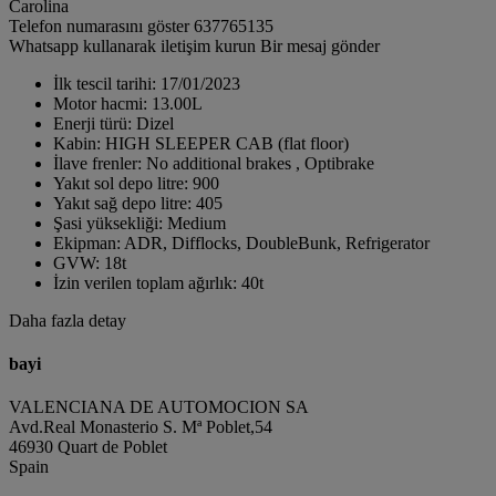
Carolina
Telefon numarasını göster
637765135
Whatsapp kullanarak iletişim kurun
Bir mesaj gönder
İlk tescil tarihi:
17/01/2023
Motor hacmi:
13.00L
Enerji türü:
Dizel
Kabin:
HIGH SLEEPER CAB (flat floor)
İlave frenler:
No additional brakes , Optibrake
Yakıt sol depo litre:
900
Yakıt sağ depo litre:
405
Şasi yüksekliği:
Medium
Ekipman:
ADR, Difflocks, DoubleBunk, Refrigerator
GVW:
18t
İzin verilen toplam ağırlık:
40t
Daha fazla detay
bayi
VALENCIANA DE AUTOMOCION SA
Avd.Real Monasterio S. Mª Poblet,54
46930 Quart de Poblet
Spain