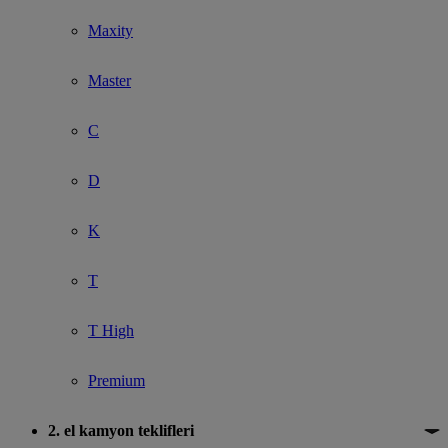
Maxity
Master
C
D
K
T
T High
Premium
2. el kamyon teklifleri