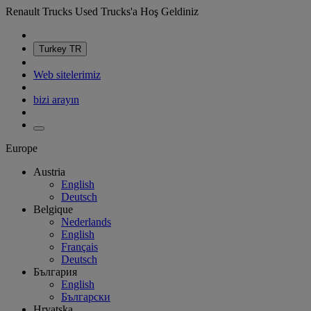
Renault Trucks Used Trucks'a Hoş Geldiniz
Turkey
TR
Web sitelerimiz
bizi arayın
Europe
Austria
English
Deutsch
Belgique
Nederlands
English
Français
Deutsch
България
English
Български
Hrvatska