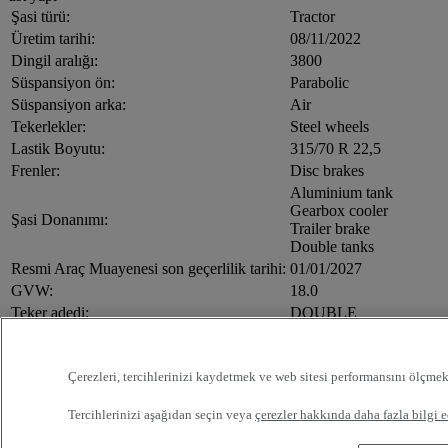
Şasi türü:
Tractor
Üretim tarihi:
08/11/2022
Dingil aralığı:
3800
Süspansiyon ön:
Parabolic
Süspansiyon arka:
Air
Tekerlekler:
Steel wheels
Lastik Boyutu:
315/70 R 22,5
Frenler:
Disc brakes
Aluminium tank
Gearbox cooler
Şasi Donanımı:
Trailer brake
Double tanks
Resmi Araç Muayenesi son geçerlilik tarihi:
01/01/2027
GVW:
18.0
Teker adedi:
DOUBLE
Direksiyon simidi konumu:
Left hand drive
Air condition automatic
Central locking
Çerezleri, tercihlerinizi kaydetmek ve web sitesi performansını ölçmek
Double bunk
Heated mirrors
Tercihlerinizi aşağıdan seçin veya
çerezler hakkında daha fazla bilgi e
Kabin donanımı:
Cab heater