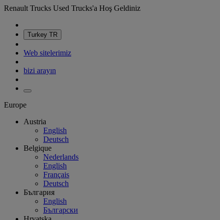
Renault Trucks Used Trucks'a Hoş Geldiniz
Turkey
TR
Web sitelerimiz
bizi arayın
Europe
Austria
English
Deutsch
Belgique
Nederlands
English
Français
Deutsch
България
English
Български
Hrvatska