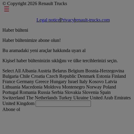
© Copyright 2026 Renault Trucks
Footer links
Legal notice
Privacy
renault-trucks.com
Haber bülteni
Haber bültenimize abone olun!
Bu aramadaki yeni araçlar hakkında uyarı al
Kişisel haber bülteninizin sıklığını ve ülke tercihlerinizi seçin.
Select All
Albania
Austria
Belarus
Belgium
Bosnia-Herzegovina
Bulgaria
Chile
Croatia
Czech Republic
Denmark
Estonia
Finland
France
Germany
Greece
Hungary
Israel
Italy
Kosovo
Latvia
Lithuania
Macedonia
Moldova
Montenegro
Norway
Poland
Portugal
Romania
Russia
Serbia
Slovakia
Slovenia
Spain
Switzerland
The Netherlands
Turkey
Ukraine
United Arab Emirates
United Kingdom
Abone ol
Turkey
Türkçe