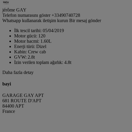
jérôme GAY
Telefon numarasını göster
+33490740728
Whatsapp kullanarak iletişim kurun
Bir mesaj gönder
İlk tescil tarihi:
05/04/2019
Motor gücü:
120
Motor hacmi:
1.60L
Enerji türü:
Dizel
Kabin:
Crew cab
GVW:
2.8t
İzin verilen toplam ağırlık:
4.8t
Daha fazla detay
bayi
GARAGE GAY APT
681 ROUTE D'APT
84400 APT
France