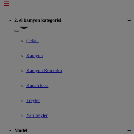
Footer
2. el kamyon kategorisi
Show submenu for 2. el kamyon kategorisi
Çekici
Kamyon
Kamyon Römorku
Kapalı kasa
Treyler
Yarı-treyler
Model