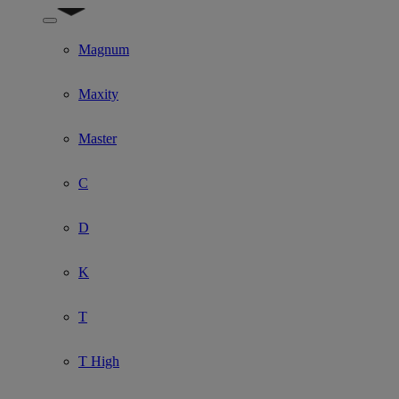
Show submenu for Model
Magnum
Maxity
Master
C
D
K
T
T High