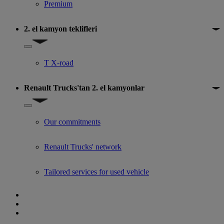
Premium
2. el kamyon teklifleri
Show submenu for 2. el kamyon teklifleri
T X-road
Renault Trucks'tan 2. el kamyonlar
Show submenu for Renault Trucks'tan 2. el kamyonlar
Our commitments
Renault Trucks' network
Tailored services for used vehicle