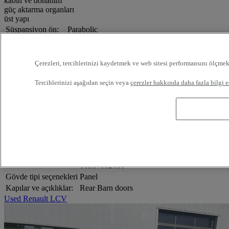
kabin ve donanım
güç aktarma organları
üst yapı
Süspansiyon ön:
Parabolic
Süspansiyon arka:
Parabolic
Boş ağırlık:
1.87
GVW:
2.8
Çerezleri, tercihlerinizi kaydetmek ve web sitesi performansını ölçmek
Faydalı yük:
0.95
Tercihlerinizi aşağıdan seçin veya
çerezler hakkında daha fazla bilgi e
Teker adedi:
DOUBLE
Dingilin numarası:
2
Direksiyon simidi konumu:
Left hand drive
Kabin donanımı:
Air condition manual
Emisyon:
Euro 6
Gövde Tipi
Box body
603kv612680
Hidrolik kit
603kv612680
Gövde tipi seçenekleri
Panel
Kapılar ve açıklıklar:
Rear Barn doors
Used Renault LCV