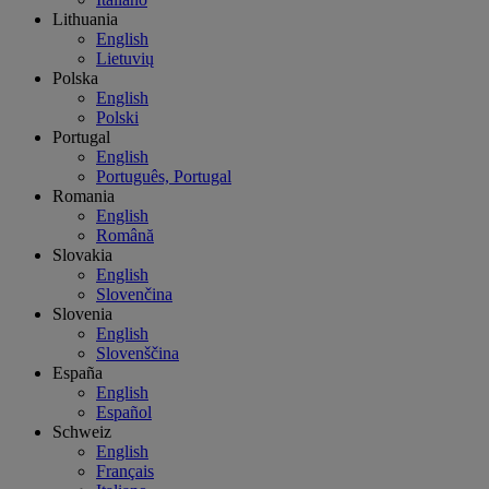
Lithuania
English
Lietuvių
Polska
English
Polski
Portugal
English
Português, Portugal
Romania
English
Română
Slovakia
English
Slovenčina
Slovenia
English
Slovenščina
España
English
Español
Schweiz
English
Français